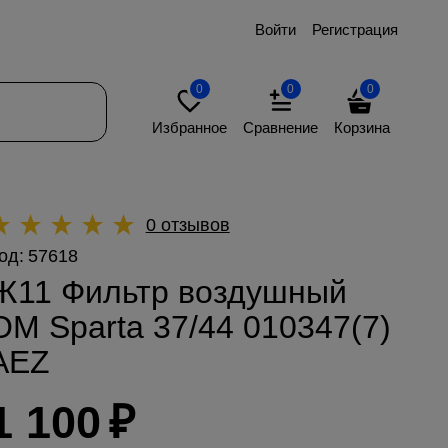
Войти
Регистрация
0
0
0
Избранное
Сравнение
Корзина
0 отзывов
од:
57618
Ж11 Фильтр воздушный
OM Sparta 37/44 010347(7)
AEZ
1 100
₽