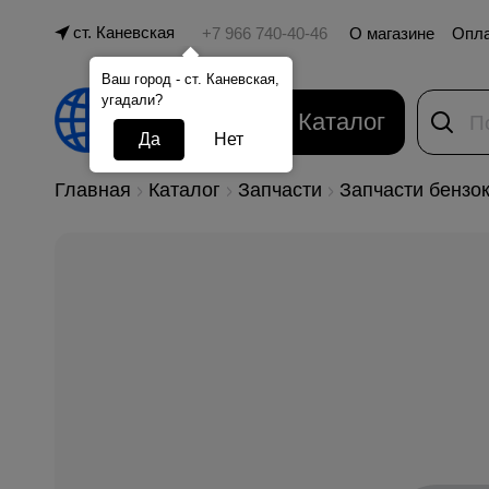
ст. Каневская
О магазине
Опл
Ваш город - ст. Каневская,
угадали?
Каталог
Да
Нет
Главная
Каталог
Запчасти
Запчасти бензо