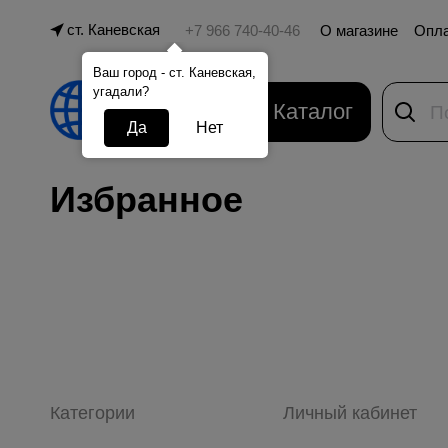
ст. Каневская
О магазине
Опл
Ваш город - ст. Каневская,
угадали?
Каталог
Да
Нет
Избранное
Категории
Личный кабинет