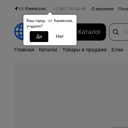
ст. Каневская
О магазине
Опл
Ваш город - ст. Каневская,
угадали?
Каталог
Да
Нет
Главная
Каталог
Товары в продаже
Елки