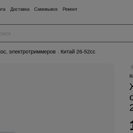
ата
Доставка
Самовывоз
Ремонт
кос, электротриммеров
Китай 26-52сс
К