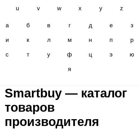
u
v
w
x
y
z
а
б
в
г
д
е
з
и
к
л
м
н
п
р
с
т
у
ф
ц
э
ю
я
Smartbuy — каталог
товаров
производителя