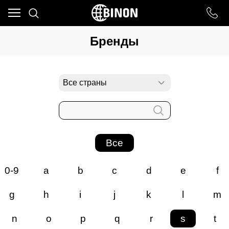
Ваш город - ст. Каневская,
угадали?
Бренды
ДА
НЕТ
Все
0-9
a
b
c
d
e
f
g
h
i
j
k
l
m
n
o
p
q
r
s
t