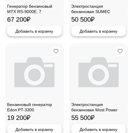
Генератор бензиновый
Электростанция
MTX RS-9000E, 7
бензиновая SUMEC
кВт,946165
SU7700E
67 200
₽
50 500
₽
Добавить в корзину
Добавить в корзину
Бензиновый генератор
Электростанция
Edon PT-3300
бензиновая Most Power
G6000 (6.0-6.5квт)
19 200
₽
55 500
₽
Добавить в корзину
Добавить в корзину