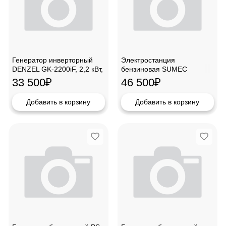
Генератор инверторный
Электростанция
DENZEL GK-2200iF, 2,2 кВт,
бензиновая SUMEC
230 В,94707
SU7700
33 500
₽
46 500
₽
Добавить в корзину
Добавить в корзину