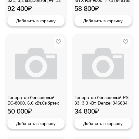
32E, 3,2 кВт,Denzel ,94412
MTX RS-9000, 7 кВт,946155
92 400
₽
58 800
₽
Добавить в корзину
Добавить в корзину
Генератор бензиновый
Генератор бензиновый PS
БС-8000, 6,6 кВт,Сибртех
33, 3.3 кВт, Denzel,946834
94547
50 000
₽
34 800
₽
Добавить в корзину
Добавить в корзину