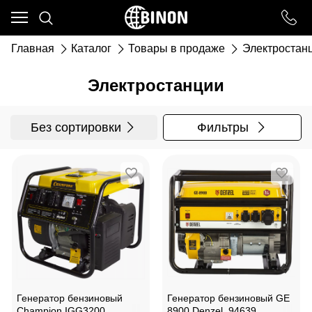
Ваш город - ст. Каневская,
угадали?
Главная
Каталог
Товары в продаже
Электростан
ДА
НЕТ
Электростанции
Без сортировки
Фильтры
Генератор бензиновый
Генератор бензиновый GE
Champion IGG3200
8900 Denzel, 94639