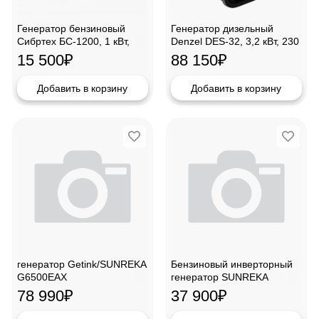
Генератор бензиновый
Генератор дизельный
Сибртех БС-1200, 1 кВт,
Denzel DES-32, 3,2 кВт, 230
230 В,94541
В, 94411
15 500
₽
88 150
₽
Добавить в корзину
Добавить в корзину
генератор Getink/SUNREKA
Бензиновый инверторный
G6500ЕАХ
генератор SUNREKA
G2200iS,211014
78 990
₽
37 900
₽