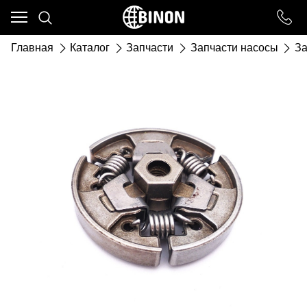
Ваш город - ст. Каневская,
угадали?
Главная
Каталог
Запчасти
Запчасти насосы
За
ДА
НЕТ