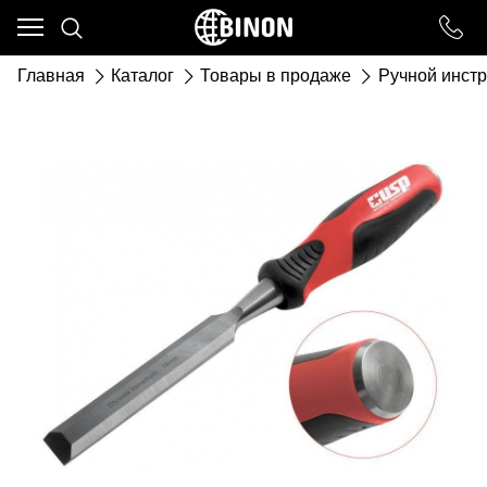
Ваш город - ст. Каневская,
угадали?
Главная
Каталог
Товары в продаже
Ручной инст
ДА
НЕТ