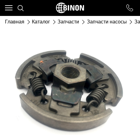
Ваш город - ст. Каневская,
угадали?
Главная
Каталог
Запчасти
Запчасти насосы
За
ДА
НЕТ