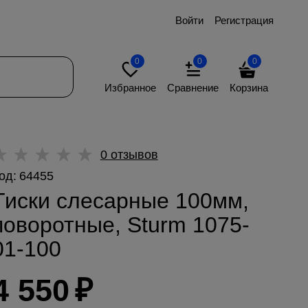
Войти
Регистрация
0
0
0
Избранное
Сравнение
Корзина
0 отзывов
од:
64455
Тиски слесарные 100мм,
поворотные, Sturm 1075-
01-100
4 550
₽