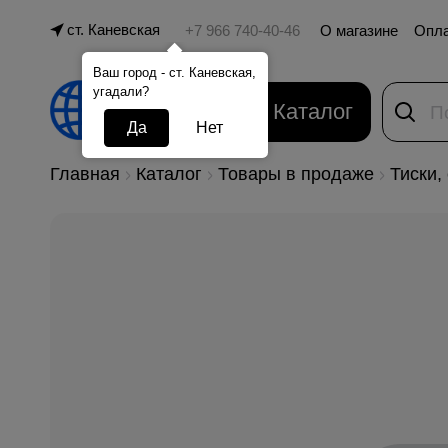
ст. Каневская
О магазине
Опл
Ваш город - ст. Каневская,
угадали?
Каталог
Да
Нет
Главная
Каталог
Товары в продаже
Тиски,