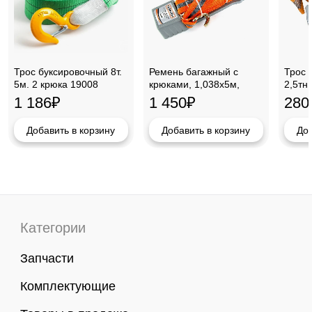
Трос буксировочный 8т.
Ремень багажный с
Трос 
5м. 2 крюка 19008
крюками, 1,038х5м,
2,5тн,
Automatic, Srels, 54365
54371
1 186
₽
1 450
₽
280
Добавить в корзину
Добавить в корзину
Доб
Категории
Запчасти
Комплектующие