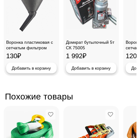
Воронка пластиковая с
Домкрат бутылочный 5т
Ворон
сетчатым фильтром
СК 75005
сетча
160мм Stels, 53723
120мм
130
₽
1 992
₽
120
Добавить в корзину
Добавить в корзину
Доб
Похожие товары