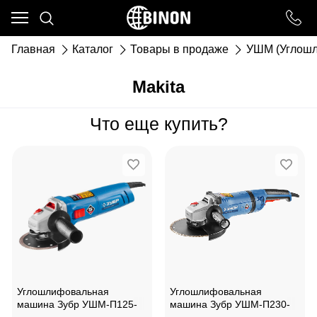
Ваш город - ст. Каневская,
угадали?
Главная
Каталог
Товары в продаже
УШМ (Углошл
ДА
НЕТ
Makita
Что еще купить?
Углошлифовальная
Углошлифовальная
машина Зубр УШМ-П125-
машина Зубр УШМ-П230-