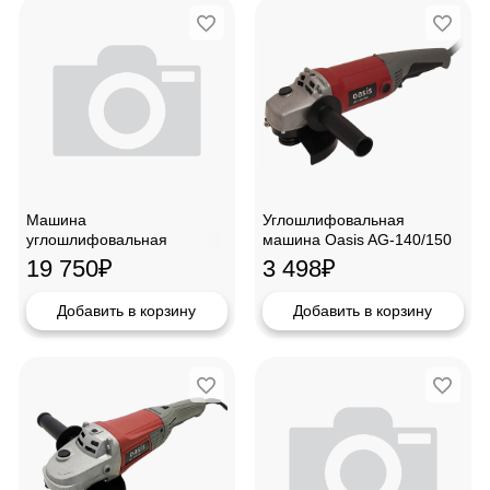
Машина
Углошлифовальная
углошлифовальная
машина Oasis AG-140/150
акк.бесщет. Denzel BLG-IB-
19 750
₽
3 498
₽
18-125-4, Li-ion ,27005
Добавить в корзину
Добавить в корзину