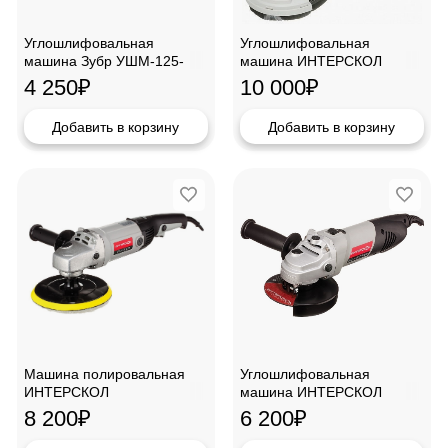
Углошлифовальная
Углошлифовальная
машина Зубр УШМ-125-
машина ИНТЕРСКОЛ
1005
УШМ-125/1400Э
4 250
₽
10 000
₽
Добавить в корзину
Добавить в корзину
Машина полировальная
Углошлифовальная
ИНТЕРСКОЛ
машина ИНТЕРСКОЛ
УПМ-180/1300Э
УШМ-125/1100Э
8 200
₽
6 200
₽