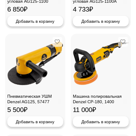
угловая AG125-1100
угловая AG125-1100А
Denzel, 26906
Denzel, 26908
6 850
₽
4 733
₽
Добавить в корзину
Добавить в корзину
Пневматическая УШМ
Машина полировальная
Denzel AG125, 57477
Denzel CP-180, 1400
Вт,27701
5 500
₽
11 000
₽
Добавить в корзину
Добавить в корзину