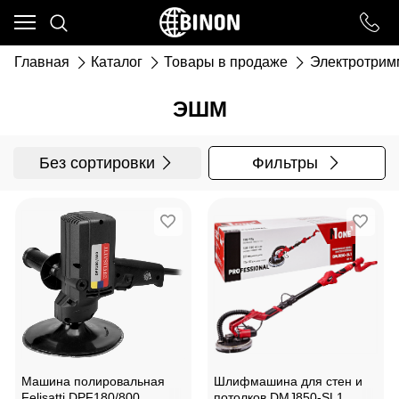
Ваш город - ст. Каневская,
угадали?
Главная
Каталог
Товары в продаже
Электротри
ДА
НЕТ
ЭШМ
Без сортировки
Фильтры
Машина полировальная
Шлифмашина для стен и
Felisatti DPF180/800
потолков DMJ850-SL1