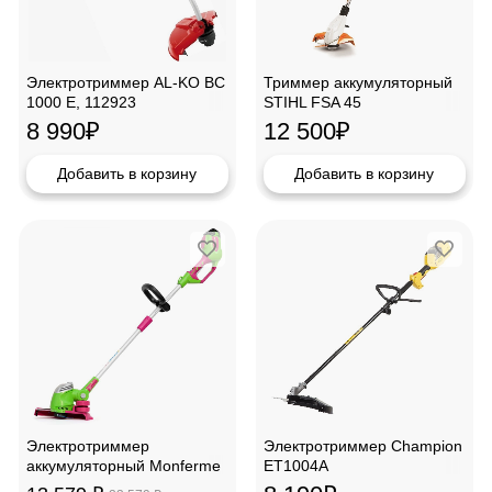
Электротриммер AL-KO BC
Триммер аккумуляторный
1000 E, 112923
STIHL FSA 45
8 990
₽
12 500
₽
Добавить в корзину
Добавить в корзину
Электротриммер
Электротриммер Champion
аккумуляторный Monferme
ET1004A
21317М