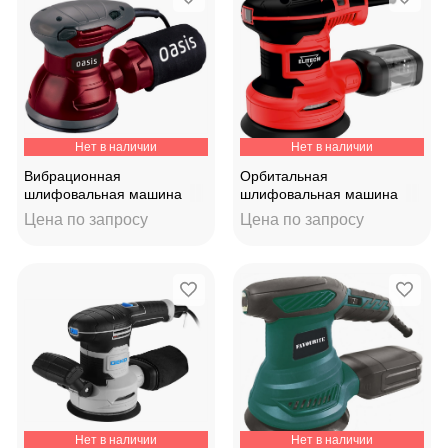
Нет в наличии
Нет в наличии
Вибрационная
Орбитальная
шлифовальная машина
шлифовальная машина
Oasis GX-30
Elitech МШЭ 031Э Master,
Цена по запросу
Цена по запросу
202427
Нет в наличии
Нет в наличии