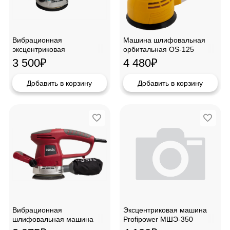
Вибрационная
Машина шлифовальная
эксцентриковая
орбитальная OS-125
шлифмащина Oasis GX-48
Denzel, 27601
3 500
₽
4 480
₽
Добавить в корзину
Добавить в корзину
Вибрационная
Эксцентриковая машина
шлифовальная машина
Profipower МШЭ-350
Oasis GX-48
,E0273