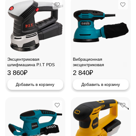
Эксцентриковая
Вибрационная
шлифмашина P.I.T PDS
эксцентриковая
125-C
шлифмащина Oasis GX-30
3 860
₽
2 840
₽
Добавить в корзину
Добавить в корзину