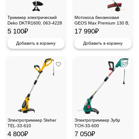
Триммер электрический
Мотокоса бензиновая
Deko DKTR1600, 063-4228
GEOS Max Premium 130 B,
227613
5 100
₽
17 990
₽
Добавить в корзину
Добавить в корзину
Электротриммер Steher
Электротриммер Зубр
TEL-33-610
ТСН-33-600
4 800
₽
7 050
₽