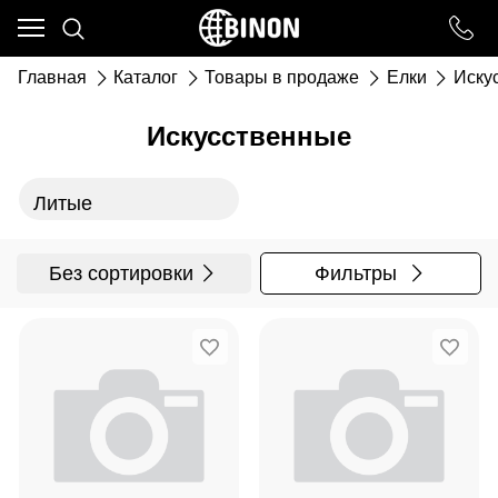
Ваш город - ст. Каневская,
угадали?
Главная
Каталог
Товары в продаже
Елки
Иску
ДА
НЕТ
Искусственные
Литые
Без сортировки
Фильтры