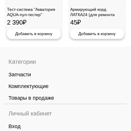
Тест-система "Акватория
Армирующий корд
AQUA-пул-тестер"
ЛАТКА24 (для ремонта
(тестирование уровня PH
изделий ПВХ)
2 390
₽
45
₽
воды)
Добавить в корзину
Добавить в корзину
Категории
Запчасти
Комплектующие
Товары в продаже
Личный кабинет
Вход