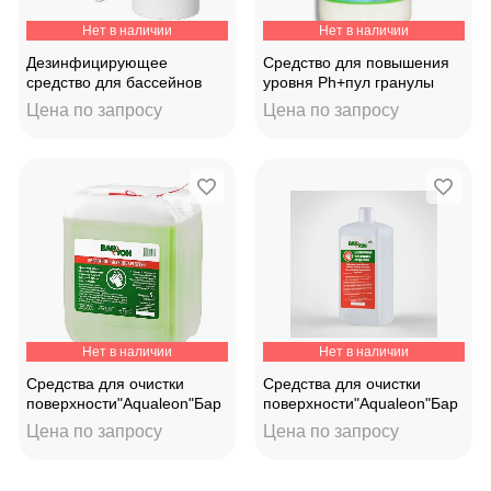
Нет в наличии
Нет в наличии
Дезинфицирующее
Средство для повышения
средство для бассейнов
уровня Ph+пул гранулы
Chemoform Хлор быстрый
(ведро 1кг) 330011
Цена по запросу
Цена по запросу
20гр. Германия
Нет в наличии
Нет в наличии
Средства для очистки
Средства для очистки
поверхности"Aqualeon"Бар
поверхности"Aqualeon"Бар
ион (кислотное)1кг
ион (щелочное)1кг
Цена по запросу
Цена по запросу