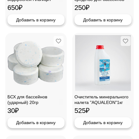
непенящийся "AQUALEON"
Хлор медленный 200гр
650
₽
250
₽
1кг
"Aqualeon"
Добавить в корзину
Добавить в корзину
БСХ для бассейнов
Очиститель минерального
(ударный) 20гр
налета "AQUALEON"1кг
"AQUALEON"
CMN1L
30
₽
525
₽
Добавить в корзину
Добавить в корзину