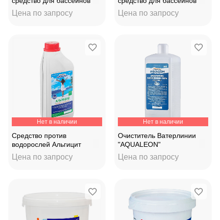
средство для бассейнов
средство для бассейнов
Chemoform Всё-в-одном
Aqualeon"O2 ACTIVE"12кг
Цена по запросу
Цена по запросу
200гр. Германия
Нет в наличии
Нет в наличии
Средство против
Очиститель Ватерлинии
водорослей Альгицит
"AQUALEON"
непенящийся
гель(кислотный) 1кг
Цена по запросу
Цена по запросу
"AQUALEON"AN1L 1кг