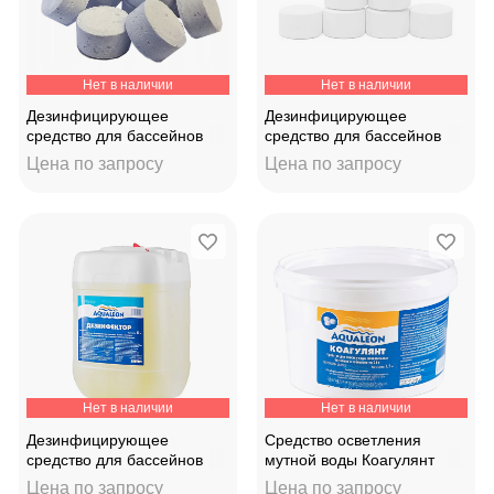
Нет в наличии
Нет в наличии
Дезинфицирующее
Дезинфицирующее
средство для бассейнов
средство для бассейнов
Chemoform Хлор
Хлор-60Т ударный 20г
Цена по запросу
Цена по запросу
медленный 20гр. Германия
310009
Нет в наличии
Нет в наличии
Дезинфицирующее
Средство осветления
средство для бассейнов
мутной воды Коагулянт
"Aqualeon" жидкий хлор
"Aqualeon" в картриджах
Цена по запросу
Цена по запросу