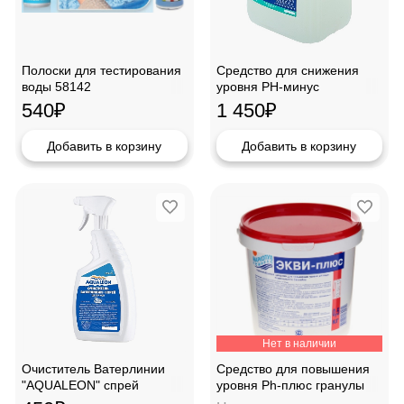
Полоски для тестирования
Средство для снижения
воды 58142
уровня PH-минус
"Aqualeon" жидкий 12кг
540
₽
1 450
₽
Добавить в корзину
Добавить в корзину
Нет в наличии
Очиститель Ватерлинии
Средство для повышения
"AQUALEON" спрей
уровня Ph-плюс гранулы
(щелочной) 0,75кг
(ведро 1кг)