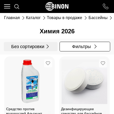
Ваш город - ст. Каневская,
угадали?
Главная
Каталог
Товары в продаже
Бассейны
ДА
НЕТ
Химия 2026
Без сортировки
Фильтры
Средство против
Дезинфицирующее
водорослей Альгицит
средство для бассейнов