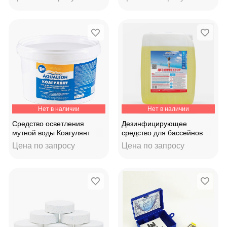
30л.
5таб. по 25г 4кг
Нет в наличии
Нет в наличии
Средство осветления
Дезинфицирующее
мутной воды Коагулянт
средство для бассейнов
"Aqualeon" (таб. 25г.) 1,5 кг
"Aqualeon" жидкий хлор
Цена по запросу
Цена по запросу
10л.