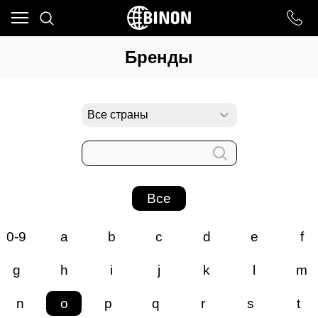
Ваш город - ст. Каневская,
угадали?
Бренды
ДА
НЕТ
Все
0-9
a
b
c
d
e
f
g
h
i
j
k
l
m
n
o
p
q
r
s
t