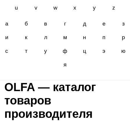
u
v
w
x
y
z
а
б
в
г
д
е
з
и
к
л
м
н
п
р
с
т
у
ф
ц
э
ю
я
OLFA — каталог
товаров
производителя