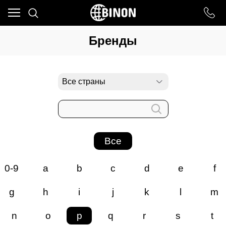
Ваш город - ст. Каневская,
угадали?
Бренды
ДА
НЕТ
Все
0-9
a
b
c
d
e
f
g
h
i
j
k
l
m
n
o
p
q
r
s
t