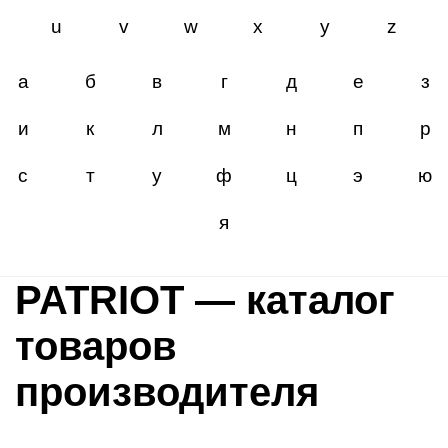
u
v
w
x
y
z
а
б
в
г
д
е
з
и
к
л
м
н
п
р
с
т
у
ф
ц
э
ю
я
PATRIOT — каталог
товаров
производителя