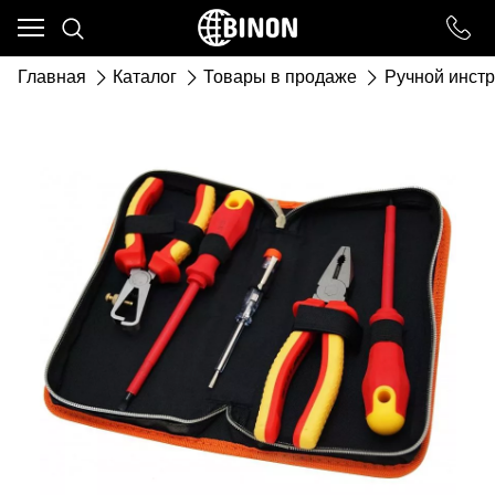
Ваш город - ст. Каневская,
угадали?
Главная
Каталог
Товары в продаже
Ручной инст
ДА
НЕТ