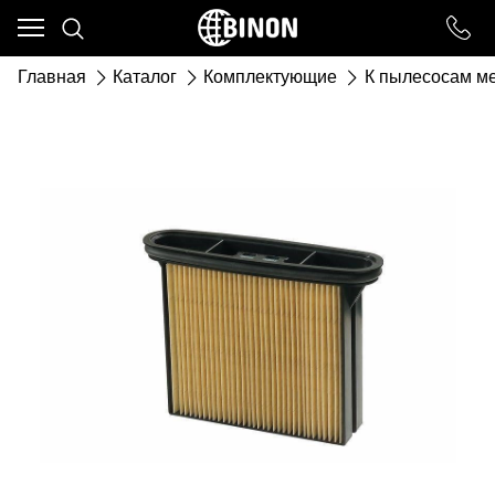
Ваш город - ст. Каневская,
угадали?
Главная
Каталог
Комплектующие
К пылесосам м
ДА
НЕТ