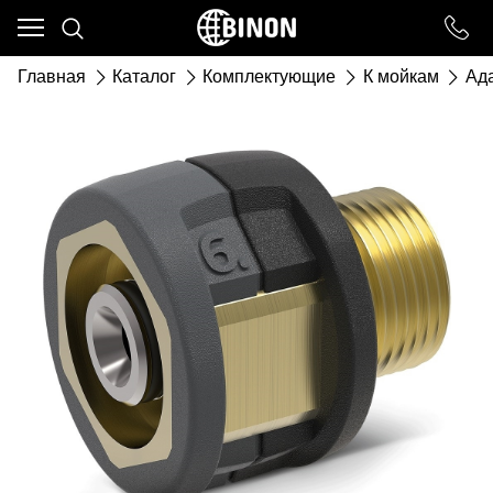
Ваш город - ст. Каневская,
угадали?
Главная
Каталог
Комплектующие
К мойкам
Ада
ДА
НЕТ