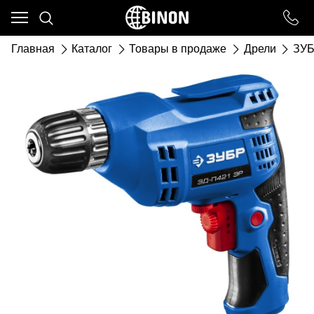
Ваш город - ст. Каневская,
угадали?
Главная
Каталог
Товары в продаже
Дрели
ЗУ
ДА
НЕТ