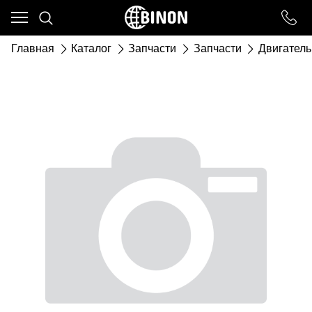
Ваш город - ст. Каневская,
угадали?
Главная
Каталог
Запчасти
Запчасти
Двигатель
ДА
НЕТ