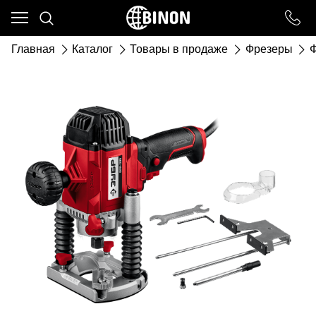
Ваш город - ст. Каневская,
угадали?
Главная
Каталог
Товары в продаже
Фрезеры
Ф
ДА
НЕТ