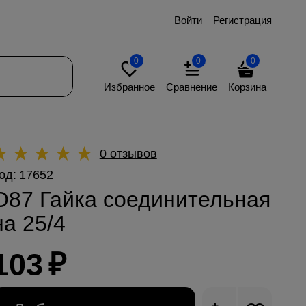
Войти
Регистрация
0
0
0
Избранное
Сравнение
Корзина
0 отзывов
од:
17652
О87 Гайка соединительная
на 25/4
103
₽