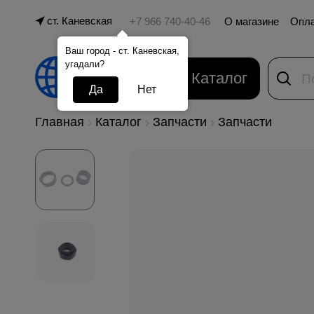
ст. Каневская
О магазине
Опл
Ваш город - ст. Каневская,
угадали?
Каталог
Да
Нет
Главная
Каталог
Запчасти
Запчасти