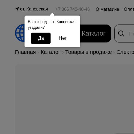
ст. Каневская
О магазине
Опл
Ваш город - ст. Каневская,
угадали?
Каталог
Да
Нет
Главная
Каталог
Товары в продаже
Электр