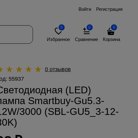
Войти
Регистрация
0
0
0
Избранное
Сравнение
Корзина
0 отзывов
од:
55937
Светодиодная (LED)
лампа Smartbuy-Gu5.3-
12W/3000 (SBL-GU5_3-12-
30K)