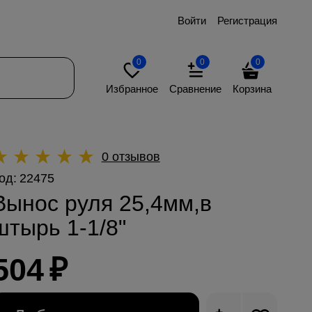
Войти
Регистрация
0
0
0
Избранное
Сравнение
Корзина
0 отзывов
од:
22475
Вынос руля 25,4мм,в
штырь 1-1/8"
504
₽