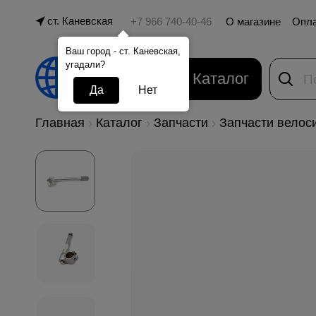
ст. Каневская
О магазине
Опл
Ваш город - ст. Каневская,
угадали?
Каталог
Да
Нет
Главная
Каталог
Запчасти
Запчасти велос